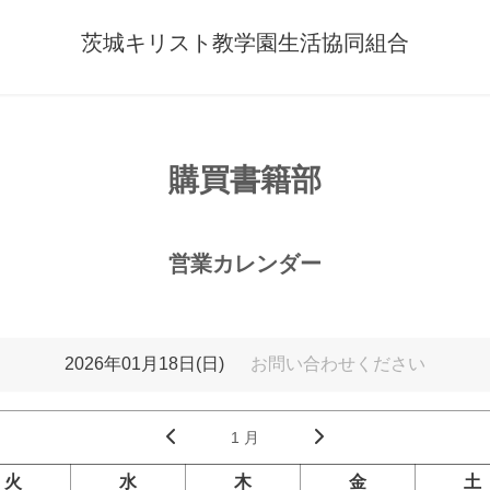
茨城キリスト教学園生活協同組合
購買書籍部
営業カレンダー
2026年01月18日(日)
お問い合わせください
1 月
火
水
木
金
土