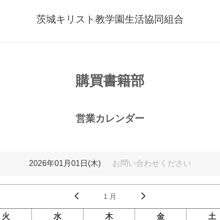
茨城キリスト教学園生活協同組合
購買書籍部
営業カレンダー
2026年01月01日(木)
お問い合わせください
1 月
火
水
木
金
土