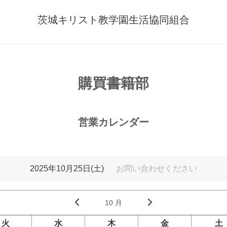
茨城キリスト教学園生活協同組合
購買書籍部
営業カレンダー
2025年10月25日(土)
お問い合わせください
10 月
火
水
木
金
土