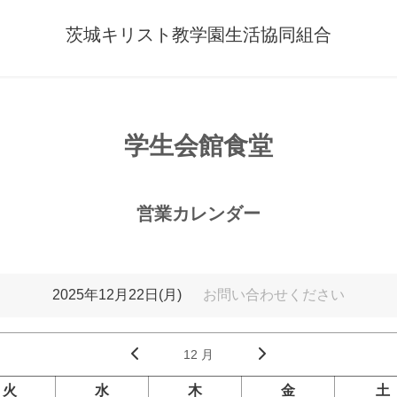
茨城キリスト教学園生活協同組合
学生会館食堂
営業カレンダー
2025年12月22日(月)
お問い合わせください
12 月
火
水
木
金
土