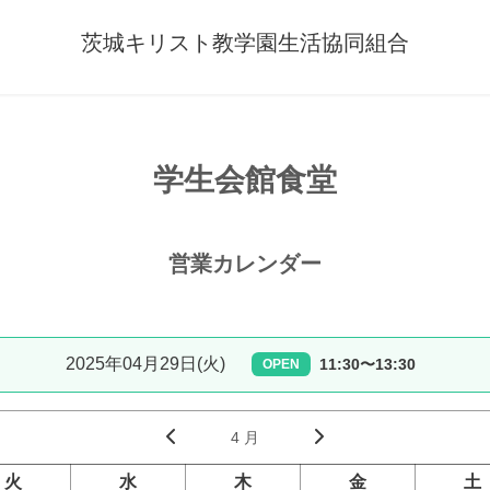
茨城キリスト教学園生活協同組合
学生会館食堂
営業カレンダー
2025年04月29日(火)
11:30〜13:30
OPEN
4 月
火
水
木
金
土