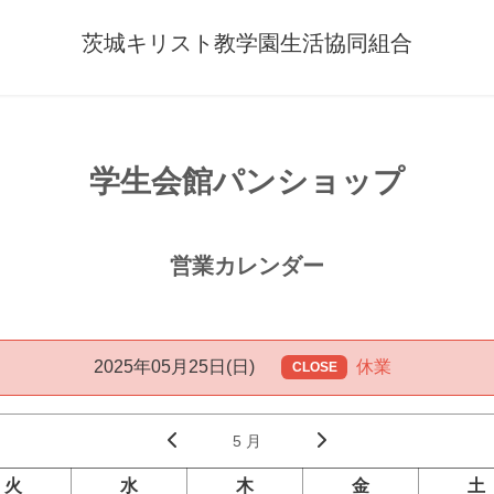
茨城キリスト教学園生活協同組合
学生会館パンショップ
営業カレンダー
2025年05月25日(日)
休業
CLOSE
5 月
火
水
木
金
土